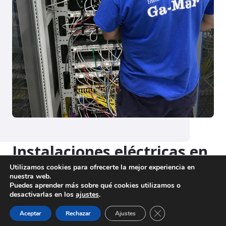
Instalaciones eléctricas en
Aranda de Duero
Utilizamos cookies para ofrecerte la mejor experiencia en
nuestra web.
Puedes aprender más sobre qué cookies utilizamos o
desactivarlas en los
ajustes
.
Cerrar el banner de 
Aceptar
Rechazar
Ajustes